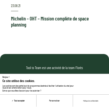
23.08.21
Michelin – OHT – Mission complète de space
planning
Tool to Team est une activité de la team Florès
Bonjour !
Ce site utilise des cookies.
Les cookies sont des petits bout de programmes destinés à faciliter l’utilisation du site (pour
MENTIONS LÉGALES
vous) et son amélioration (pour nous).
Est-ce que vous êtes d’accord pour les autoriser ?
POLITIQUE DE CONFIDENTIALITÉ
Tout accepter
Personnaliser
COOKIES
Politique de confidentialité