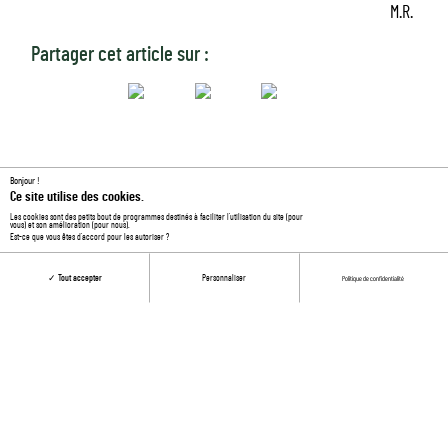
M.R.
Partager cet article sur :
Bonjour !
Ce site utilise des cookies.
Article suivant
Article précédent
Les cookies sont des petits bout de programmes destinés à faciliter l’utilisation du site (pour
Pour vos travaux, osez
Le participation-washing, c'est
vous) et son amélioration (pour nous).
Est-ce que vous êtes d’accord pour les autoriser ?
le [...]
quoi ?
Tout accepter
Personnaliser
Politique de confidentialité
Ces autres articles pourraient
vous intéresser